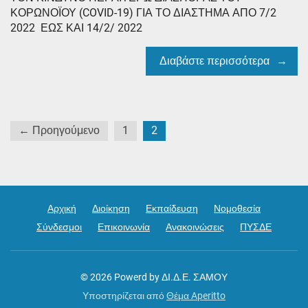
ΚΟΡΩΝΟΪΟΥ (COVID-19) ΓΙΑ ΤΟ ΔΙΑΣΤΗΜΑ ΑΠΟ 7/2
2022 ΕΩΣ ΚΑΙ 14/2/ 2022
Διαβάστε περισσότερα
Σελιδοποίηση
← Προηγούμενο
1
2
άρθρων
Αρχική
Διοίκηση
Εκπαίδευση
Νομοθεσία
Σύνδεσμοι
Επικοινωνία
Ανακοινώσεις
ΠΥΣΔΕ
© 2026
Powerd by ΔΙ.Δ.Ε. ΣΑΜΟΥ
Υποστηρίζεται από
Θέμα Aperitto