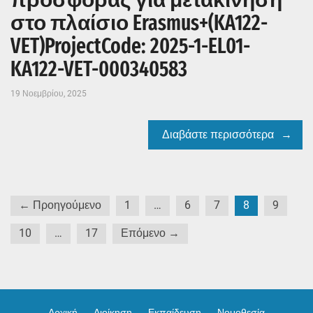
στο πλαίσιο Erasmus+(KA122-
VET)ProjectCode: 2025-1-EL01-
KA122-VET-000340583
19 Νοεμβρίου, 2025
Διαβάστε περισσότερα
Σελιδοποίηση
← Προηγούμενο
1
…
6
7
8
9
άρθρων
10
…
17
Επόμενο →
Αρχική
Διοίκηση
Εκπαίδευση
Νομοθεσία