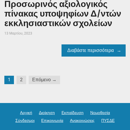
Προσωρινός αξιολογικός
πίνακας υποψηφίων Δ/ντών
εκκλησιαστικών σχολείων
13 Μαρτίου, 2023
Διαβάστε περισσότερα
Σελιδοποίηση
1
2
Επόμενο →
άρθρων
Αρχική
Διοίκηση
Εκπαίδευση
Νομοθεσία
Σύνδεσμοι
Επικοινωνία
Ανακοινώσεις
ΠΥΣΔΕ