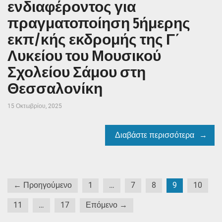
ενδιαφέροντος για
πραγματοποίηση 5ήμερης
εκπ/κής εκδρομής της Γ΄
Λυκείου του Μουσικού
Σχολείου Σάμου στη
Θεσσαλονίκη
15 Οκτωβρίου, 2025
Διαβάστε περισσότερα
Σελιδοποίηση
← Προηγούμενο
1
…
7
8
9
10
άρθρων
11
…
17
Επόμενο →