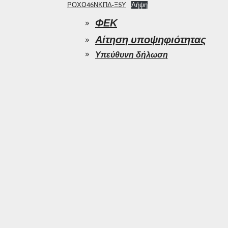
ΡΟΧΩ46ΝΚΠΔ-Ξ5Υ
Λήψη
ΦΕΚ
Αίτηση υποψηφιότητας
Υπεύθυνη δήλωση