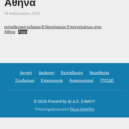
Αθήνα
28 Φεβρουαρίου, 2025
εκπαιδευτική εκδρομη Β Ναυτιλιακών Επαγγελμάτων στην
Αθήνα
Λήψη
Αρχική
Διοίκηση
Εκπαίδευση
Νομοθεσία
Σύνδεσμοι
Επικοινωνία
Ανακοινώσεις
ΠΥΣΔΕ
© 2026
Powerd by ΔΙ.Δ.Ε. ΣΑΜΟΥ
Υποστηρίζεται από
Θέμα Aperitto