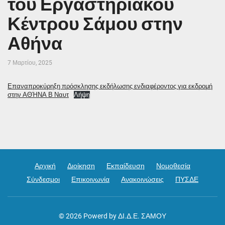
του Εργαστηριακού
Κέντρου Σάμου στην
Αθήνα
7 Μαρτίου, 2025
Επαναπροκύρηξη πρόσκλησης εκδήλωσης ενδιαφέροντος για εκδρομή
στην ΑΘΉΝΑ Β Ναυτ
Λήψη
Αρχική
Διοίκηση
Εκπαίδευση
Νομοθεσία
Σύνδεσμοι
Επικοινωνία
Ανακοινώσεις
ΠΥΣΔΕ
© 2026
Powerd by ΔΙ.Δ.Ε. ΣΑΜΟΥ