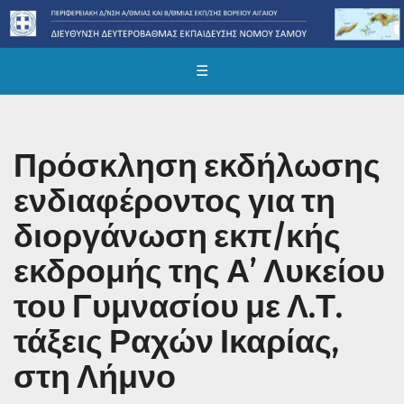
☰
Πρόσκληση εκδήλωσης
ενδιαφέροντος για τη
διοργάνωση εκπ/κής
εκδρομής της Α’ Λυκείου
του Γυμνασίου με Λ.Τ.
τάξεις Ραχών Ικαρίας,
στη Λήμνο